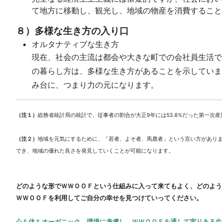
て地方に移動し、観光し、地域の物産を消費すること
８）多様な生き方の入り口
オルタナティブな生き方
現在、社会の主流は都会や大きな町での会社員生活で
の暮らし方は、多様な生き方があることを示していま
み台に、つまり力の元になります。
（注１）
総務省統計局の統計で、従事者の割合が大正9年には53.8%だった第一次産
（注２）
地域を元気にするために、「若者、よそ者、馬鹿者」という言い方があり
でき、地域の優れた良さを発見していくことが可能になります。
どのような形でＷＷＯＯＦという仕組みに入って来てもよく、どのよう
ＷＷＯＯＦを利用してご自分の幸せを見つけていってください。
心も体もオーガニック、環境に考慮し、ＷＷＯＯＦを通して実りある生