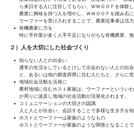
ら来日する人に注目してもらい、ＷＷＯＯＦを体験し
農業に興味を持つ人を増やし、ＷＷＯＯＦを踏み石に
ウーファーを受け入れすることで、農業従事者は活力
有機農家に力を
特に手作業が多く人手不足になりがちな有機農業、無
２）人を大切にした社会づくり
知らない人との出会い
通常の生活をしているとけして出会わない人との出会
と、あるいは他の都道府県に住む人たちと、さらに
地域社会活動を活発に
農村地域に住むホスト家族は、ウーファーといういわ
が周りに波及し地域の社会活動が活発化されます。
コミュニケーションの大切さの認識
人と人とが出会い、会話することで多様な生き方を知
ホストとウーファーは家族のようなもの
ホストとウーファーが家族のような関係となることで