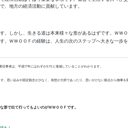
で、地方の経済活動に貢献しています。
す。しかし、生きる道は本来様々な形があるはずです。ＷＷＯ
す。ＷＷＯＯＦの経験は、人生の次のステップへ大きな一歩を
業従事者は、平成17年にはわずか5.1%と激減していることがわかります。
ます。思い込みや固定観念が少なく、発想が大胆であったり、思いがけない観点から物事を
な形で出て行ってもよいのがＷＷＯＯＦです。
活を！