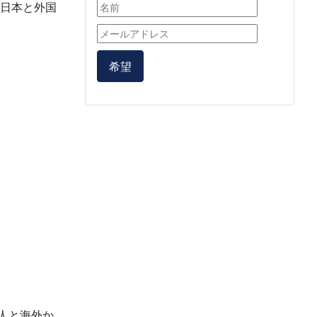
日本と外国
希望
人と海外か