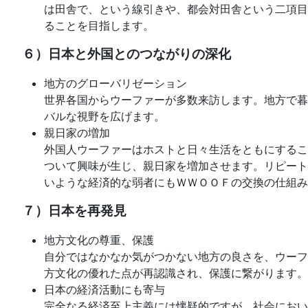
は田舎で、という線引きや、都会対田舎という二項目
ることを目指します。
６）日本と外国とのつながりの深化
地方のグローバリゼーション
世界各国からウーファーが多数来訪します。地方で暮
バルな視野を広げます。
親日家の増加
外国人ウーファーはホストと日々生活をともにするこ
ついて興味が生じ、親日家を増加させます。リピート
いような経済的な弱者にもＷＷＯＯＦの交換の仕組み
７）日本を再発見
地方文化の尊重、保護
自分ではなかなか気がつかない地方の良さを、ウーフ
方文化の優れた点が再認識され、保護に繋がります。
日本の経済活動にも寄与
完全なる経済至上主義には懐疑的ですが、社会におい