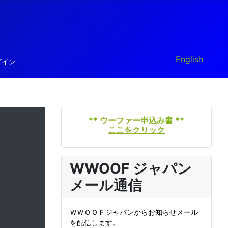
あなたが使う言
English
グイン
** ウーファー申込み書 **
ここをクリック
WWOOF ジャパン
メール通信
ＷＷＯＯＦジャパンからお知らせメール
を配信します。