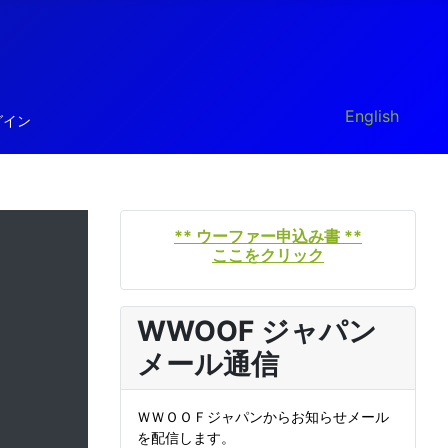
あなたが使う言
English
グイン
** ウーファー申込み書 **
ここをクリック
WWOOF ジャパン
メール通信
ＷＷＯＯＦジャパンからお知らせメール
を配信します。