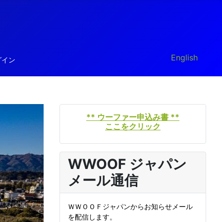
あなたが使う言
English
グイン
** ウーファー申込み書 **
ここをクリック
WWOOF ジャパン
メール通信
ＷＷＯＯＦジャパンからお知らせメール
を配信します。