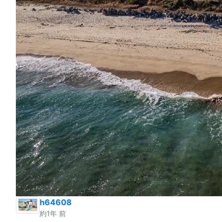
h64608
約1年 前