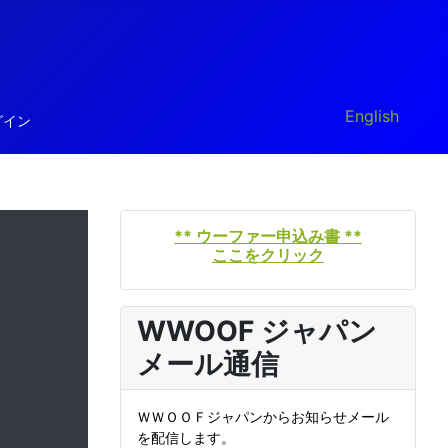
あなたが使う言
English
グイン
** ウーファー申込み書 **
ここをクリック
WWOOF ジャパン
メール通信
ＷＷＯＯＦジャパンからお知らせメール
を配信します。