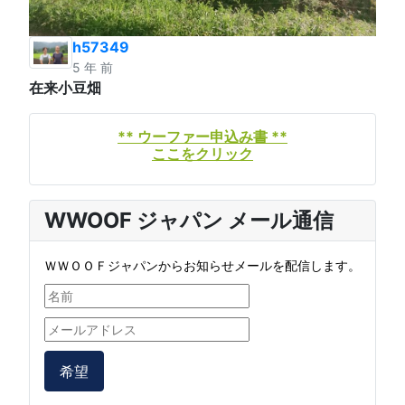
h57349
5 年 前
在来小豆畑
** ウーファー申込み書 **
ここをクリック
WWOOF ジャパン メール通信
ＷＷＯＯＦジャパンからお知らせメールを配信します。
希望